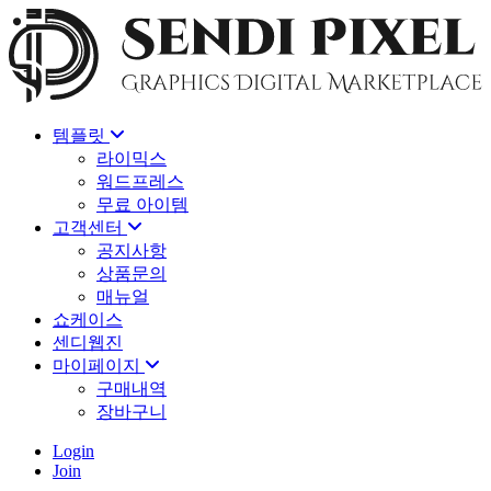
템플릿
라이믹스
워드프레스
무료 아이템
고객센터
공지사항
상품문의
매뉴얼
쇼케이스
센디웹진
마이페이지
구매내역
장바구니
Login
Join