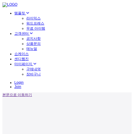
템플릿
라이믹스
워드프레스
무료 아이템
고객센터
공지사항
상품문의
매뉴얼
쇼케이스
센디웹진
마이페이지
구매내역
장바구니
Login
Join
본문으로 이동하기